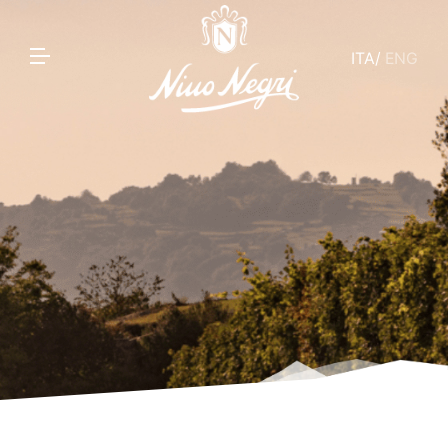
ITA
/
ENG