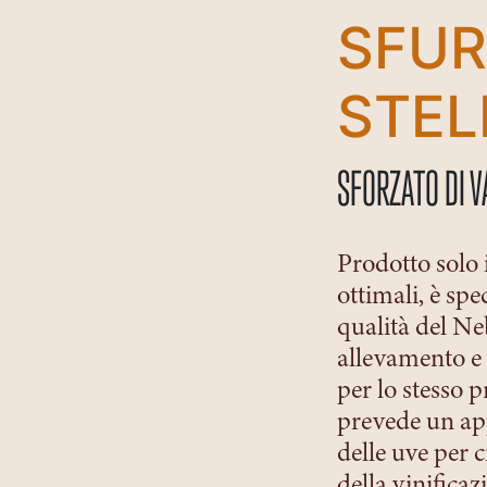
SFUR
STEL
SFORZATO DI V
Prodotto solo 
ottimali, è spe
qualità del Ne
allevamento e 
per lo stesso 
prevede un ap
delle uve per 
della vinificaz