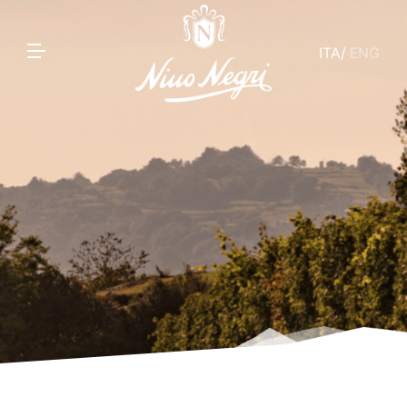
ITA
/
ENG