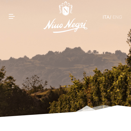
ITA
/
ENG