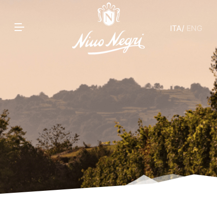
ITA
/
ENG